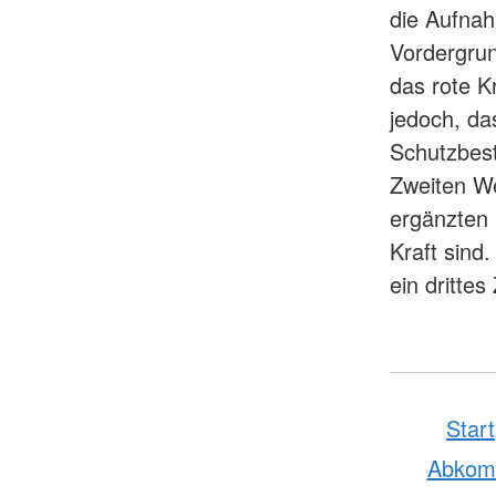
die Aufnah
Vordergrun
das rote K
jedoch, da
Schutzbes
Zweiten We
ergänzten
Kraft sind
ein drittes
Start
Abko