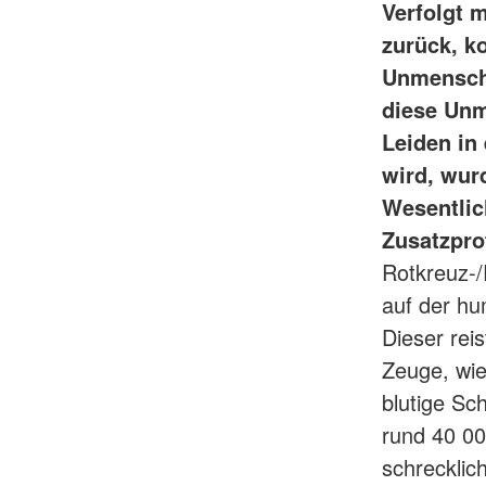
Verfolgt 
zurück, k
Unmenschli
diese Unm
Leiden in
wird, wur
Wesentlic
Zusatzpro
Rotkreuz-
auf der h
Dieser rei
Zeuge, wie
blutige Sc
rund 40 00
schrecklic