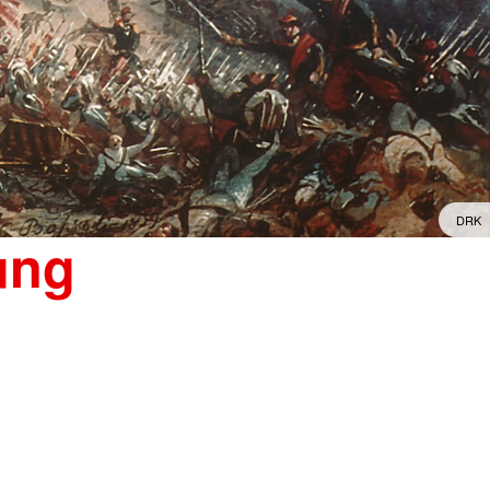
DRK
ung