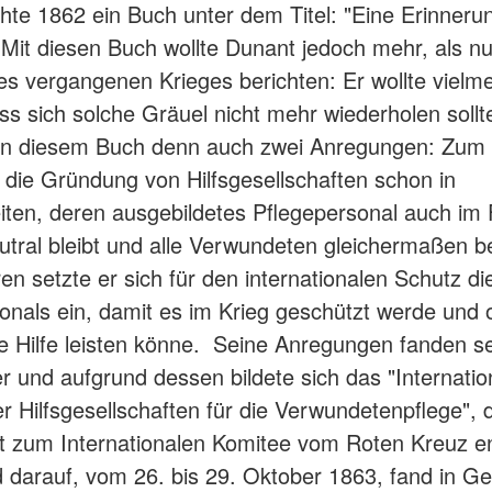
ichte 1862 ein Buch unter dem Titel: "Eine Erinneru
. Mit diesen Buch wollte Dunant jedoch mehr, als nu
es vergangenen Krieges berichten: Er wollte vielm
ss sich solche Gräuel nicht mehr wiederholen sollt
 in diesem Buch denn auch zwei Anregungen: Zum
r die Gründung von Hilfsgesellschaften schon in
iten, deren ausgebildetes Pflegepersonal auch im F
utral bleibt und alle Verwundeten gleichermaßen be
n setzte er sich für den internationalen Schutz di
onals ein, damit es im Krieg geschützt werde und
e Hilfe leisten könne. Seine Anregungen fanden se
r und aufgrund dessen bildete sich das "Internatio
r Hilfsgesellschaften für die Verwundetenpflege", 
it zum Internationalen Komitee vom Roten Kreuz en
 darauf, vom 26. bis 29. Oktober 1863, fand in Ge