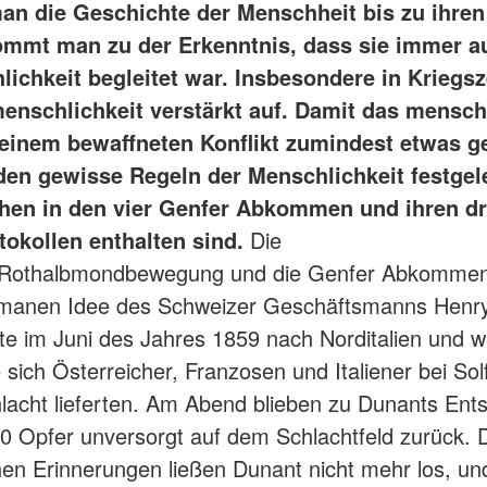
man die Geschichte der Menschheit bis zu ihre
ommt man zu der Erkenntnis, dass sie immer a
chkeit begleitet war. Insbesondere in Kriegsze
enschlichkeit verstärkt auf. Damit das mensch
 einem bewaffneten Konflikt zumindest etwas ge
den gewisse Regeln der Menschlichkeit festgele
hen in den vier Genfer Abkommen und ihren dr
tokollen enthalten sind.
Die
/Rothalbmondbewegung und die Genfer Abkomme
umanen Idee des Schweizer Geschäftsmanns Henr
ste im Juni des Jahres 1859 nach Norditalien und 
 sich Österreicher, Franzosen und Italiener bei Sol
hlacht lieferten. Am Abend blieben zu Dunants Ent
0 Opfer unversorgt auf dem Schlachtfeld zurück. 
hen Erinnerungen ließen Dunant nicht mehr los, un