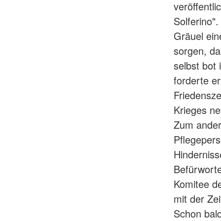
veröffentl
Solferino"
Gräuel ein
sorgen, da
selbst bot
forderte e
Friedensze
Krieges ne
Zum andere
Pflegepers
Hinderniss
Befürworte
Komitee de
mit der Ze
Schon bald