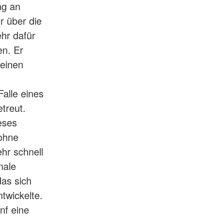
ng an
r über die
ehr dafür
en. Er
 einen
alle eines
treut.
eses
 ohne
hr schnell
nale
das sich
twickelte.
nf eine