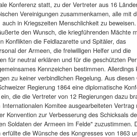
nale Konferenz statt, zu der Vertreter aus 16 Lände
opischen Vereinigungen zusammenkamen, alle mit 
auch in Kriegszeiten Menschlichkeit zu beweisen.
äußerte den Wunsch, die kriegführenden Mächte m
n Konflikten die Feldlazarette und Spitäler, das
rsonal der Armeen, die freiwilligen Helfer und die
n für neutral erklären und für die geschützten Pe
 gemeinsames Kennzeichen bestimmen. Allerdings 
gen zu keiner verbindlichen Regelung. Aus diese
 Schweizer Regierung 1864 eine diplomatische Kon
ein, die die Vertreter von 12 Regierungen dazu br
Internationalen Komitee ausgearbeiteten Vertrag
fer Konvention zur Verbesserung des Schicksals de
en Soldaten der Armeen im Felde" zuzustimmen. 
 erfüllte die Wünsche des Kongresses von 1863 un