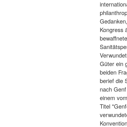
internatio
philanthr
Gedanken, 
Kongress 
bewaffnete
Sanitätspe
Verwundete
Güter ein
beiden Fra
berief die
nach Genf 
einem vom 
Titel "Gen
verwundet
Konvention