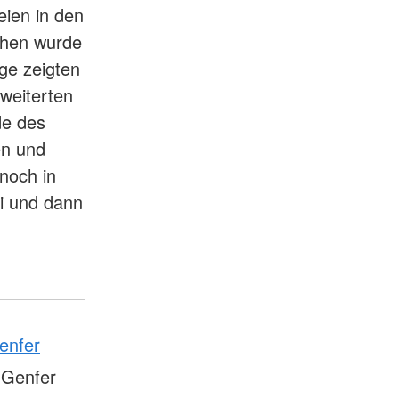
eien in den
chen wurde
ge zeigten
weiterten
de des
en und
noch in
i und dann
enfer
 Genfer