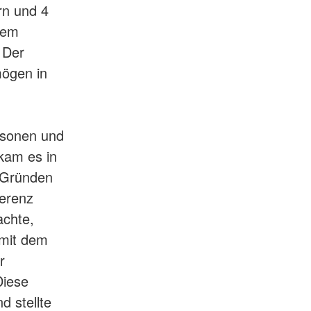
rn und 4
dem
 Der
ögen in
rsonen und
kam es in
n Gründen
ferenz
achte,
 mit dem
r
Diese
d stellte