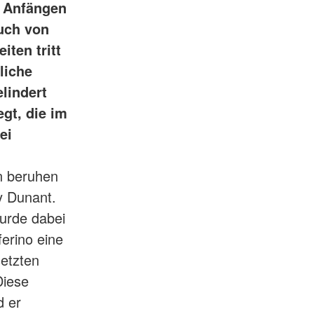
n Anfängen
uch von
iten tritt
liche
lindert
gt, die im
ei
n beruhen
y Dunant.
wurde dabei
ferino eine
setzten
Diese
d er