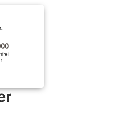
.
00
nfrei
r
er