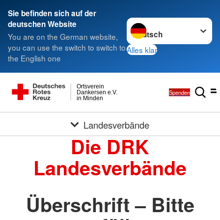
Sie befinden sich auf der
Sprache wechseln zu
deutschen Website
You are on the German website,
you can use the switch to switch to
Alles klar
the English one
Ortsverein
Spenden
Dankersen e.V.
in Minden
Landesverbände
Die DRK
Landesverbände
Überschrift – Bitte