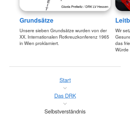
Gisela Prellwitz / DRK LV Hessen
Grundsätze
Leitb
Unsere sieben Grundsätze wurden von der
Wir set
XX. Internationalen Rotkreuzkonferenz 1965
Gesund
in Wien proklamiert.
das fr
Würde 
Start
Das DRK
Selbstverständnis