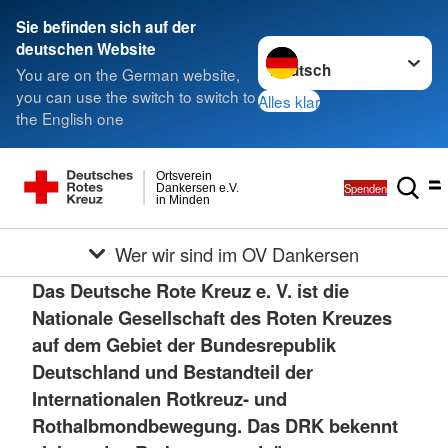
Sie befinden sich auf der
Sprache wechseln zu
deutschen Website
You are on the German website,
you can use the switch to switch to
Alles klar
the English one
Ortsverein
Spenden
Dankersen e.V.
in Minden
Wer wir sind im OV Dankersen
Das Deutsche Rote Kreuz e. V. ist die
Nationale Gesellschaft des Roten Kreuzes
auf dem Gebiet der Bundesrepublik
Deutschland und Bestandteil der
Internationalen Rotkreuz- und
Rothalbmondbewegung. Das DRK bekennt