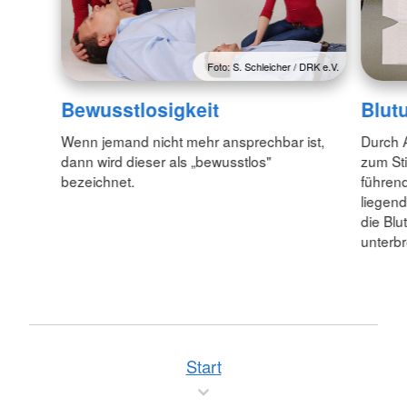
Foto: S. Schleicher / DRK e.V.
Bewusstlosigkeit
Blut
Wenn jemand nicht mehr ansprechbar ist,
Durch 
dann wird dieser als „bewusstlos"
zum Sti
bezeichnet.
führend
liegend
die Blu
unterb
Start