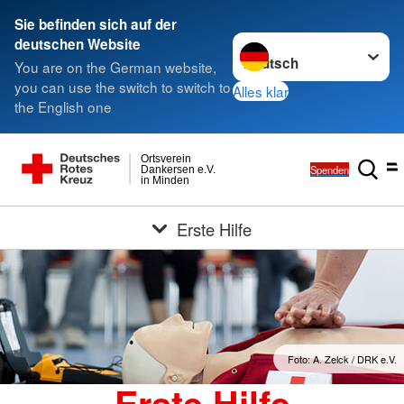
Sie befinden sich auf der
Sprache wechseln zu
deutschen Website
You are on the German website,
you can use the switch to switch to
Alles klar
the English one
Ortsverein
Spenden
Dankersen e.V.
in Minden
Erste Hilfe
Foto: A. Zelck / DRK e.V.
Erste Hilfe